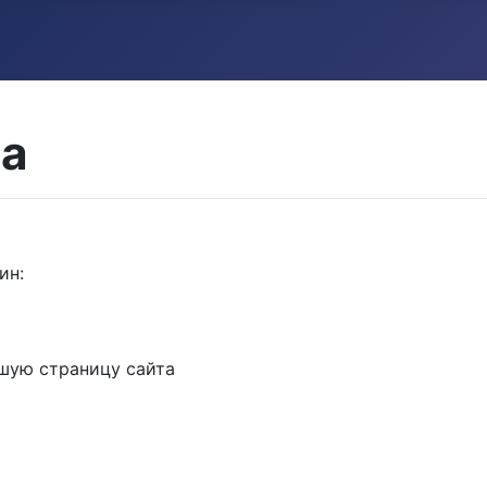
на
ин:
шую страницу сайта